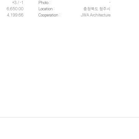
+3 / -1
Photo :
-
6,650.00
Location :
충청북도 청주시
4,199.66
Cooperation :
JWA Architecture